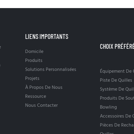
LIENS IMPORTANTS
e
Domicile
Produits
n
Solutions Personnalisées
Équipement De Q
Projets
Piste De Quilles
À Propos De Nous
Système De Quil
Ressource
Produits De Sou
Nous Contacter
Bowling
Accessoires De Q
Pièces De Recha