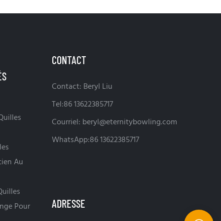
CONTACT
Contact: Beryl Liu
Tel:86 13622385717
uilles
Courriel:
beryl@eternitybowling.com
WhatsApp:86 13622385717
les
tien Au
uilles
ADRESSE
nge Pour