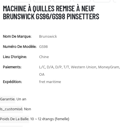
MACHINE À QUILLES REMISE À NEUF
BRUNSWICK GS96/GS98 PINSETTERS
Nom De Marque:
Brunswick
Numéro De Modèle:
GS98
Lieu D'origine:
Chine
Paiements:
L/C, D/A, D/P, T/T, Western Union, MoneyGram,
OA
Expédition:
fret maritime
Garantie
Un an
Is_customisé
Non
Poids De La Balle
10 ~ 12 étangs (femelle)