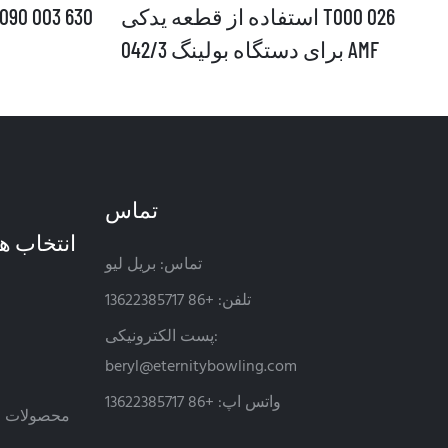
استفاده از قطعه یدکی T000 026
042/3 برای دستگاه بولینگ AMF
تماس
تماس: بریل لیو
تلفن: +86 13622385717
پست الکترونیکی:
beryl@eternitybowling.com
واتس اپ: +86 13622385717
محصولات حم