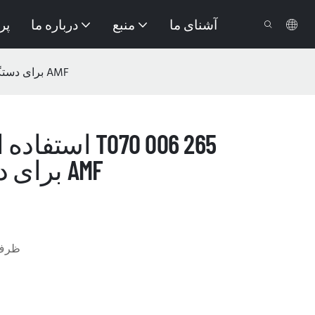
آشنای ما
منبع
درباره ما
پر
استفاده از قطعه یدکی T070 006 265 برای دستگاه بولینگ AMF
استفاده از قط
برای دستگاه بولینگ AMF
ظرف 3 روز 