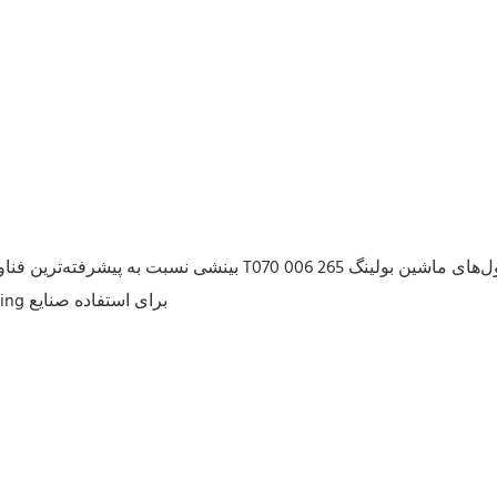
بینشی نسبت به پیشرفته‌ترین فناوری‌ها در جهان به دست می‌آورد.
کارخانه ماشین‌های بولینگ AMF، قطعات یدکی T070 006 AMFchaursing برای استفاده صنایع