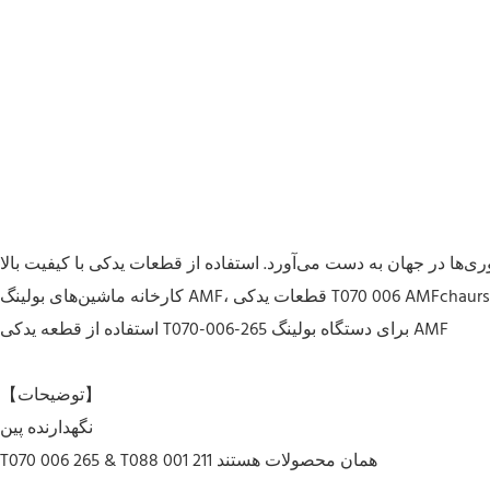
 استفاده از قطعات یدکی با کیفیت بالا T070 006 265 برای نقل قول‌های ماشین بولینگ AMF، قطعه یدکی چین T070 006 265 استفاده برای
استفاده از قطعه یدکی T070-006-265 برای دستگاه بولینگ AMF
【توضیحات】
نگهدارنده پین
T070 006 265 & T088 001 211 همان محصولات هستند