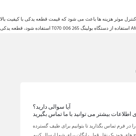
نترل موثر هزینه ها باعث می شود که قیمت قطعه یدکی با کیفیت بالا T070 006 265 برای نقل قول های ماشین بولینگ AMF استفاده شود، قطعه یدکی چین T070 006 265 برای کارخانه ماشین بولینگ AMF
آیا سوالی دارید؟
ی اطلاعات بیشتر می توانید با ما تماس بگیرید
را در فرم تماس بگذارید تا بتوانیم برای طیف گسترده