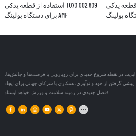
دکی T070 007 200
استفاده از قطعه یدکی T070 002 809
برای دستگاه بولینگ AMF
ابدیت در نقطه شروع جدیدی برای رویارویی با فرصت‌ها و چالش‌ها،
پیشی گرفتن از خود و نوآوری، همکاری با شرکای جهانی برای ایجاد
فصل جدیدی در زمینه سلامت و ورزش خواهد ایستاد!