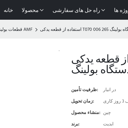
وژه ها
راه حل های سفارشی
محصولا
خانه
قطعات بولینگ برای AMF
عه یدکی T070 006 265
در انبار
ظرفیت تأمین:
کاری
زمان تحویل:
چین
منشاء محصول:
ابدیت
برند: