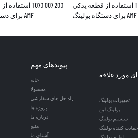
استفاده از قطعه یدکی T090 003 630
استفاده از قطعه ی
برای دستگاه بولینگ AMF
برای دستگاه بولینگ AMF
پیوندهای مهم
خانه
محصولا
راه حل های سفارشی
تجهیزات بولینگ
پروژه ها
بولینگ لین
درباره ما
سیستم بولینگ
منبع
ایت کننده بولینگ
آشنای ما
لوازم بولینگ