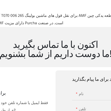
ک
استفاده شود، قطعه یدکی T070 006 265 استفاده از دستگاه بولینگ AMF دارای مزیت Purcha است. در صنعت
اکنون با ما تماس بگیرید
اریم از شما بشنویم!
رای ما پیام بگذارید
برا
نام
فقط ایمیل یا شماره تلفن خود 
تلفن
ای از طرح های خود یک نقل قول رایگان برای شما ارسال کنیم!