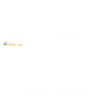
سیستم امتیازدهی لینک
سیستم امتیازدهی لینک ما با ترکیب کاملی از عملکردهای
سرگرمی & در بازار متمایز است.
توپ بولینگ
توپ های بولینگ ما تلفیقی کامل از سبک و ماده را نشان می دهد.
مواد بادوام و فرآیندهای تولید با کیفیت بالا تضمین می کند که هر
توپ با هر ضربه عملکردی استثنایی ارائه می دهد.