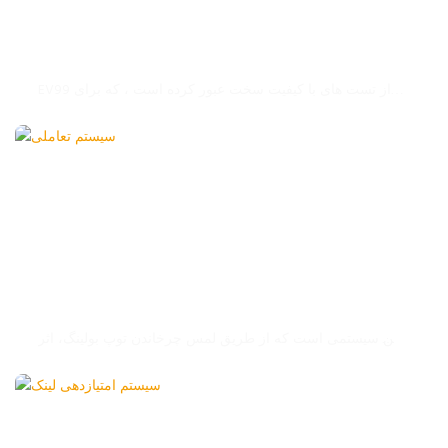
تجهیزات بولینگ رشته ای EV99
EV99 ما از تست های با کیفیت سخت عبور کرده است ، که برای
صرفه جویی در فضا ، نصب ساده ، عملکرد مناسب و کمک به
اپراتور برای بهبود مزایای تجاری طراحی شده است
سیستم تعاملی
این سیستمی است که از طریق لمس چرخاندن توپ بولینگ، اثر
تعاملی بی‌سابقه‌ای را ممکن می‌سازد. با جلوه های بصری و
تعامل نوآورانه، تجربه خارق العاده جدیدی را برای هر شات
بولینگ شما به ارمغان می آورد