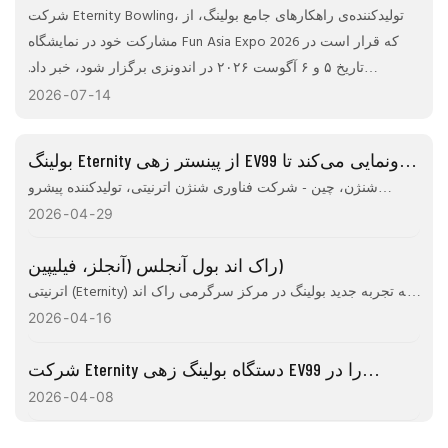
خواهد گذاشت.
شرکت Eternity Bowling، تولیدکننده‌ی راهکارهای جامع بولینگ، از
مشارکت خود در نمایشگاه Fun Asia Expo 2026 که قرار است در
تاریخ ۵ و ۶ آگوست ۲۰۲۶ در اندونزی برگزار شود، خبر داد.
بازدیدکنندگان می‌توانند در غرفه‌ی D1-24 با تیم Eternity Bowling
2026
07
14
ملاقات کنند تا در مورد جدیدترین فناوری بولینگ آنها اطلاعات کسب
کنند و در مورد راهکارهای سفارشی برای اپراتورهای مراکز بولینگ،
بولینگ Eternity از پینستر زهی EV99 رونمایی می‌کند تا
توزیع‌کنندگان و شرکت‌های سرگرمی در آسیا و اقیانوسیه بحث و
کارایی مراکز بولینگ را در سراسر جهان متحول کند.
شنژن، چین - شرکت فناوری شنژن اترنیتی، تولیدکننده پیشرو
تبادل نظر کنند.
تجهیزات بولینگ و نوآور در راهکارهای بولینگ، امروز از تبلیغ جهانی
2026
04
29
دستگاه بولینگ پینستر زهی Evergreen EV99 خود، یک سیستم نسل
راک اند بول آنجلس (آنجلز، فیلیپین)
بعدی که برای افزایش بهره‌وری عملیاتی، کاهش هزینه‌ها و ارائه یک
تجربه بولینگ برتر طراحی شده است، خبر داد.
اترنیتی (Eternity) به تجربه جدید بولینگ در مرکز سرگرمی راک اند
بول در آنجلس، پامپانگا، فیلیپین قدرت می‌بخشد!!
2026
04
16
شرکت Eternity دستگاه بولینگ زهی EV99 را در
نمایشگاه سرگرمی و جاذبه‌های آسیا ۲۰۲۶ به نمایش
2026
04
08
گذاشت.