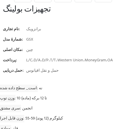
تجهیزات بولینگ
برانزویک
نام تجاری:
GSX
شمارۀ مدل:
چین
مکان اصلی:
L/C،D/A،D/P،T/T،Western Union،MoneyGram،OA
پرداخت:
حمل و نقل اقیانوس
حمل دریایی:
نه
است_ سطح داده شده
10 تا 12 برکه (ماده)
وزن توپ
انجمن
سری مشتق
55-59 کیلوگرم (12 پوند)
وزن قابل اجرا
فلز
موادی