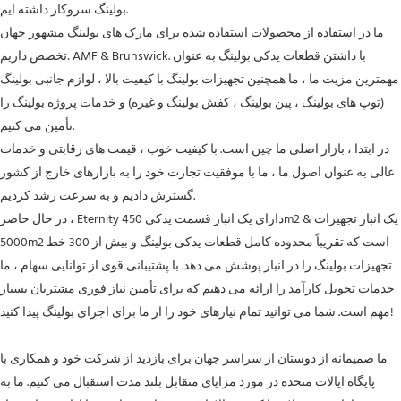
بولینگ سروکار داشته ایم.
ما در استفاده از محصولات استفاده شده برای مارک های بولینگ مشهور جهان
تخصص داریم: AMF & Brunswick. با داشتن قطعات یدکی بولینگ به عنوان
مهمترین مزیت ما ، ما همچنین تجهیزات بولینگ با کیفیت بالا ، لوازم جانبی بولینگ
(توپ های بولینگ ، پین بولینگ ، کفش بولینگ و غیره) و خدمات پروژه بولینگ را
تأمین می کنیم.
در ابتدا ، بازار اصلی ما چین است. با کیفیت خوب ، قیمت های رقابتی و خدمات
عالی به عنوان اصول ما ، ما با موفقیت تجارت خود را به بازارهای خارج از کشور
گسترش دادیم و به سرعت رشد کردیم.
در حال حاضر ، Eternity دارای یک انبار قسمت یدکی 450m2 & یک انبار تجهیزات
5000m2 است که تقریباً محدوده کامل قطعات یدکی بولینگ و بیش از 300 خط
تجهیزات بولینگ را در انبار پوشش می دهد. با پشتیبانی قوی از توانایی سهام ، ما
خدمات تحویل کارآمد را ارائه می دهیم که برای تأمین نیاز فوری مشتریان بسیار
مهم است. شما می توانید تمام نیازهای خود را از ما برای اجرای بولینگ پیدا کنید!
ما صمیمانه از دوستان از سراسر جهان برای بازدید از شرکت خود و همکاری با
پایگاه ایالات متحده در مورد مزایای متقابل بلند مدت استقبال می کنیم. ما به