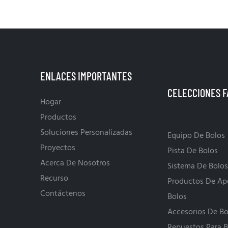
ENLACES IMPORTANTES
Hogar
Productos
Soluciones Personalizadas
Equipo De Bolos
Proyectos
Pista De Bolos
Acerca De Nosotros
Sistema De Bolos
Recurso
Productos De Ap
Contáctenos
Bolos
Accesorios De Bo
Repuestos Para B