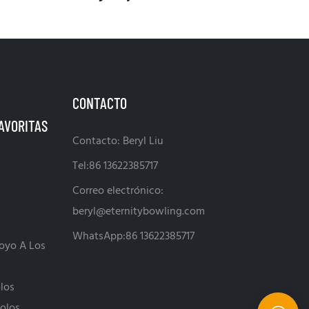
CONTACTO
Contacto: Beryl Liu
Tel:86 13622385717
Correo electrónico:
beryl@eternitybowling.com
WhatsApp:86 13622385717
oyo A Los
los
olos