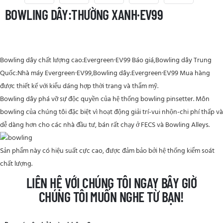
BOWLING DÂY:THƯỜNG XANH·EV99
Bowling dây chất lượng cao:Evergreen·EV99 Báo giá,Bowling dây Trung
Quốc:Nhà máy Evergreen·EV99,Bowling dây:Evergreen·EV99 Mua hàng
được thiết kế với kiểu dáng hợp thời trang và thẩm mỹ.
Bowling dây phá vỡ sự độc quyền của hệ thống bowling pinsetter. Môn
bowling của chúng tôi đặc biệt vì hoạt động giải trí-vui nhộn-chi phí thấp và
dễ dàng hơn cho các nhà đầu tư, bán rất chạy ở FECS và Bowling Alleys.
Sản phẩm này có hiệu suất cực cao, được đảm bảo bởi hệ thống kiểm soát
chất lượng.
LIÊN HỆ VỚI CHÚNG TÔI NGAY BÂY GIỜ
CHÚNG TÔI MUỐN NGHE TỪ BẠN!