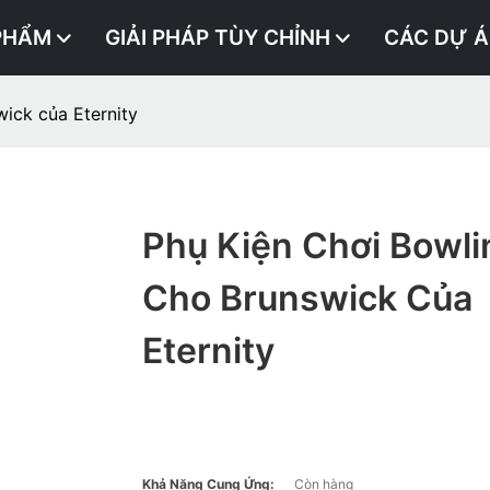
PHẨM
GIẢI PHÁP TÙY CHỈNH
CÁC DỰ 
wick của Eternity
Phụ Kiện Chơi Bowli
Cho Brunswick Của
Eternity
Khả Năng Cung Ứng:
Còn hàng