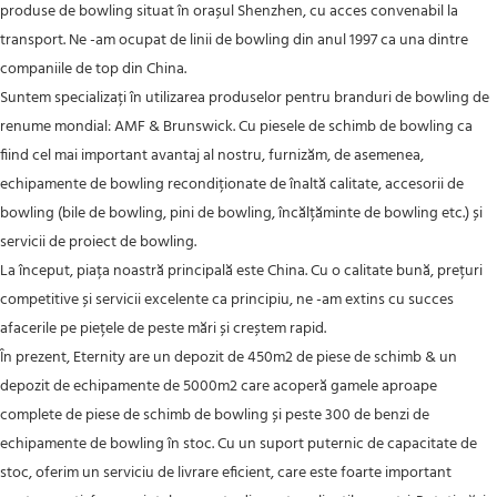
produse de bowling situat în orașul Shenzhen, cu acces convenabil la
transport. Ne -am ocupat de linii de bowling din anul 1997 ca una dintre
companiile de top din China.
Suntem specializați în utilizarea produselor pentru branduri de bowling de
renume mondial: AMF & Brunswick. Cu piesele de schimb de bowling ca
fiind cel mai important avantaj al nostru, furnizăm, de asemenea,
echipamente de bowling recondiționate de înaltă calitate, accesorii de
bowling (bile de bowling, pini de bowling, încălțăminte de bowling etc.) și
servicii de proiect de bowling.
La început, piața noastră principală este China. Cu o calitate bună, prețuri
competitive și servicii excelente ca principiu, ne -am extins cu succes
afacerile pe piețele de peste mări și creștem rapid.
În prezent, Eternity are un depozit de 450m2 de piese de schimb & un
depozit de echipamente de 5000m2 care acoperă gamele aproape
complete de piese de schimb de bowling și peste 300 de benzi de
echipamente de bowling în stoc. Cu un suport puternic de capacitate de
stoc, oferim un serviciu de livrare eficient, care este foarte important