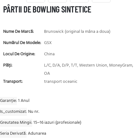
PÂRTII DE BOWLING SINTETICE
Nume De Marcă:
Brunswick (original la mâna a doua)
Numărul De Modele:
GSX
Locul De Origine:
China
Plăți:
L/C, D/A, D/P, T/T, Western Union, MoneyGram,
OA
Transport:
transport oceanic
Garanție
1 Anul
Is_customizat
Nu nr.
Greutatea Mingii
15~16 iazuri (profesionale)
Seria Derivată
Adunarea