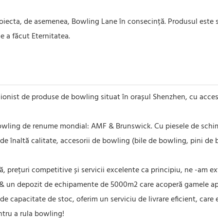
oiecta, de asemenea, Bowling Lane în consecință. Produsul este sta
 a făcut Eternitatea.
onist de produse de bowling situat în orașul Shenzhen, cu acces 
 bowling de renume mondial: AMF & Brunswick. Cu piesele de schim
naltă calitate, accesorii de bowling (bile de bowling, pini de bo
, prețuri competitive și servicii excelente ca principiu, ne -am ex
mb & un depozit de echipamente de 5000m2 care acoperă gamele a
 capacitate de stoc, oferim un serviciu de livrare eficient, care 
entru a rula bowling!