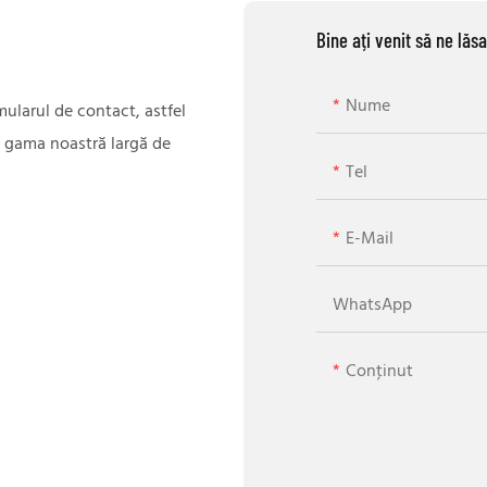
Bine ați venit să ne lăs
Nume
mularul de contact, astfel
u gama noastră largă de
Tel
E-Mail
WhatsApp
Conţinut