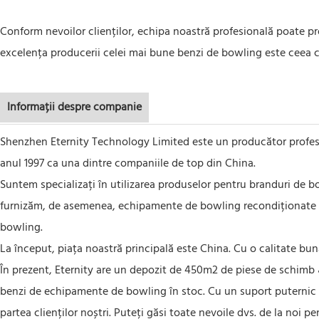
Conform nevoilor clienților, echipa noastră profesională poate pr
excelența producerii celei mai bune benzi de bowling este ceea ce
Informații despre companie
Shenzhen Eternity Technology Limited este un producător profesi
anul 1997 ca una dintre companiile de top din China.
Suntem specializați în utilizarea produselor pentru branduri de
furnizăm, de asemenea, echipamente de bowling recondiționate de î
bowling.
La început, piața noastră principală este China. Cu o calitate bună
În prezent, Eternity are un depozit de 450m2 de piese de schi
benzi de echipamente de bowling în stoc. Cu un suport puternic de
partea clienților noștri. Puteți găsi toate nevoile dvs. de la noi p