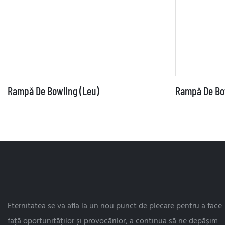
Rampă De Bowling (Leu)
Rampă De Bow
Eternitatea se va afla la un nou punct de plecare pentru a face
față oportunităților și provocărilor, a continua să ne depășim