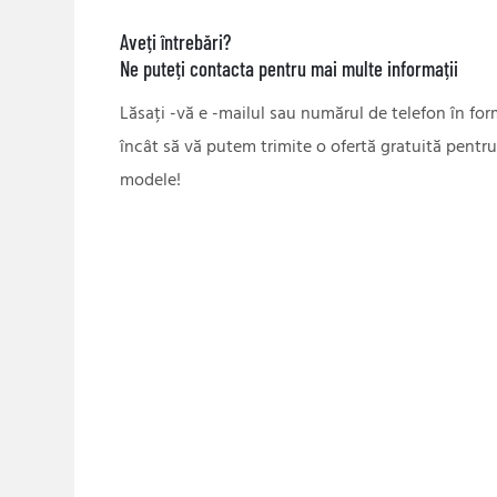
Aveți întrebări?
Ne puteți contacta pentru mai multe informații
Lăsați -vă e -mailul sau numărul de telefon în for
încât să vă putem trimite o ofertă gratuită pentr
modele!