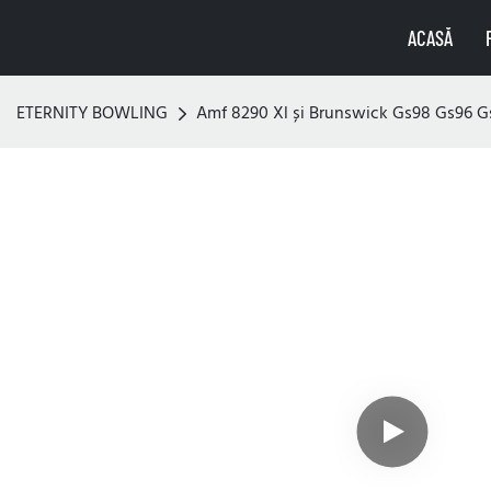
ACASĂ
ETERNITY BOWLING
Amf 8290 Xl și Brunswick Gs98 Gs96 Gs