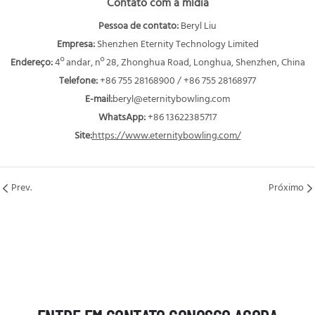
Contato com a mídia
Pessoa de contato:
Beryl Liu
Empresa:
Shenzhen Eternity Technology Limited
Endereço:
4º andar, nº 28, Zhonghua Road, Longhua, Shenzhen, China
Telefone:
+86 755 28168900 / +86 755 28168977
E-mail:
beryl@eternitybowling.com
WhatsApp:
+86 13622385717
Site:
https://www.eternitybowling.com/
Prev.
Próximo