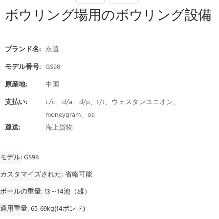
ボウリング場用のボウリング設備
ブランド名:
永遠
モデル番号:
GS98
原産地:
中国
支払い:
L/c、d/a、d/p、t/t、ウェスタンユニオン、
moneygram、oa
運送:
海上貨物
モデル
GS98
カスタマイズされた
省略可能
ボールの重量
13～14池（雄）
適用重量
65-69kg(14ポンド)