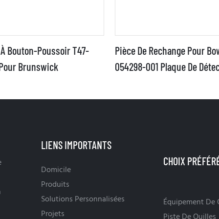
 À Bouton-Poussoir T47-
Pièce De Rechange Pour Bow
Pour Brunswick
054298-001 Plaque De Détec
Quilles
LIENS IMPORTANTS
e
Domicile
Produits
n
Solutions Personnalisées
Équipement De Q
Projets
Piste De Quilles