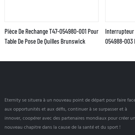
Pièce De Rechange T47-054980-001 Pour
Interrupteur
Table De Pose De Quilles Brunswick
054988-003 
Eternity se situera à un nouveau point de départ pour faire fac
aux opportunités et aux défis, continuer à se surpasser et à
innover, coopérer avec des partenaires mondiaux pour créer u
nouveau chapitre dans la cause de la santé et du sport !