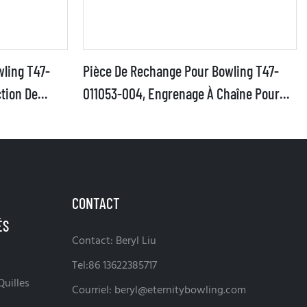
ling T47-
Pièce De Rechange Pour Bowling T47-
tion De
011053-004, Engrenage À Chaîne Pour
Brunswick
CONTACT
Contact: Beryl Liu
Tel:86 13622385717
uilles
Courriel:
beryl@eternitybowling.com