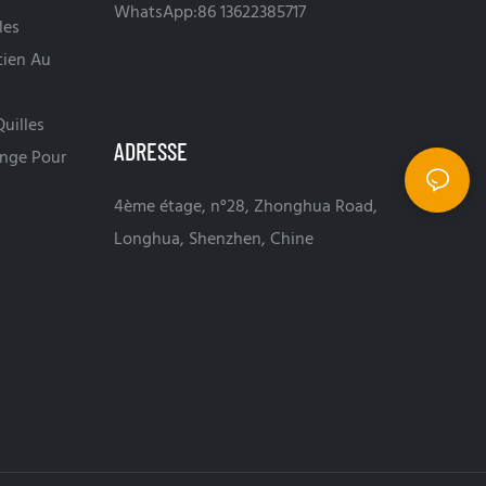
WhatsApp:86 13622385717
les
tien Au
uilles
ADRESSE
nge Pour
4ème étage, n°28, Zhonghua Road,
Longhua, Shenzhen, Chine