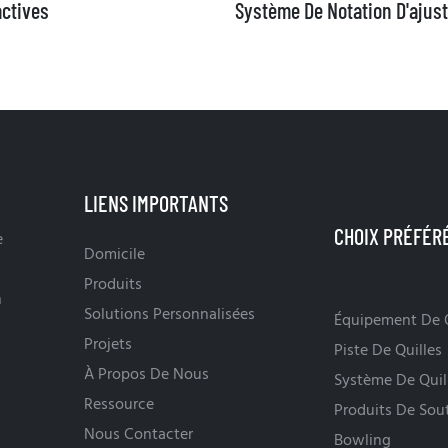
actives
Système De Notation D'ajus
LIENS IMPORTANTS
e
Domicile
Produits
n
Solutions Personnalisées
Équipement De Q
Projets
Piste De Quilles
À Propos De Nous
Système De Quil
Ressource
Produits De Sou
Nous Contacter
Bowling