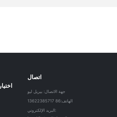
اتصال
جهة الاتصال: بيريل ليو
الهاتف:86 13622385717
البريد الإلكتروني: