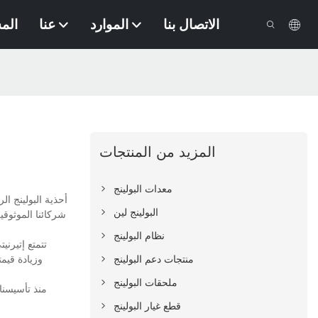
الاتصال بنا
الموارد
عنا
الم
المزيد من المنتجات
معدات البولينج
أحذية البولينج ال
البولينج لين
شركائنا الموثوقي
نظام البولينج
تتمتع إتيرن
وزيادة قيمت
منتجات دعم البولينج
ملحقات البولينج
منذ تأسيسنا
قطع غيار البولينج