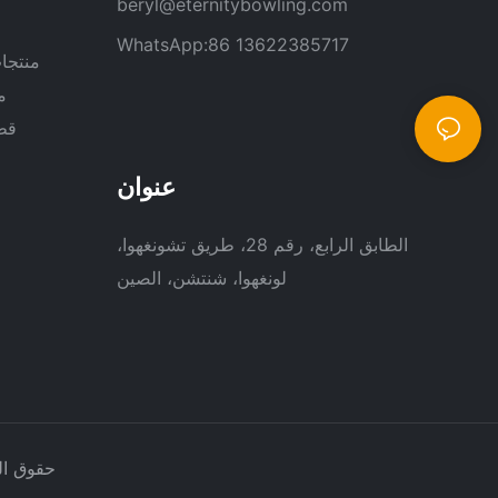
beryl@eternitybowling.com
WhatsApp:86 13622385717
منتجات
م
قطع
عنوان
الطابق الرابع، رقم 28، طريق تشونغهوا،
لونغهوا، شنتشن، الصين
حقوق الطبع والنشر © 