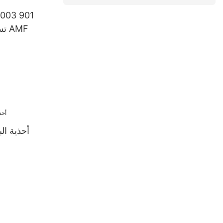
تستخدم لآلة البولينج AMF
أحذية الب