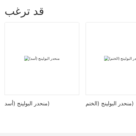
قد ترغب
منحدر البولينج (الختم)
منحدر البولينج (أسد)