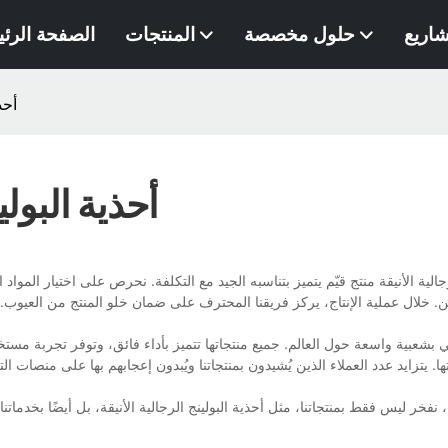
شاريع
حلول مخصصة
المنتجات
الصفحة الرئ
أحذ
أحذية البولي
رجالية الأنيقة منتج قيّم يتميز بتناسبه الجيد مع التكلفة. نحرص على اختيار الموا
ن. خلال عملية الإنتاج، يركز فريقنا المحترف على ضمان خلو المنتج من العيوب. ك
يتي بشعبية واسعة حول العالم. جميع منتجاتها تتميز بأداء فائق، وتوفر تجربة مس
ها. يتزايد عدد العملاء الذين يُشيدون بمنتجاتنا ويُبدون إعجابهم بها على منصات
، نفخر ليس فقط بمنتجاتنا، مثل أحذية البولينج الرجالية الأنيقة، بل أيضًا بخد