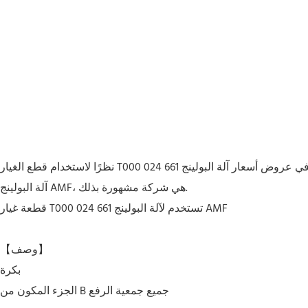
نظرًا لاستخدام قطع الغيار T000 024 661 عالية الجودة في عروض أسعار آلة البولينج AMF، فإن قطع الغيار الصينية T000 024 661 تستخدم لمصنع آلة البولينج AMF، وقطع الغيار T000 024 661 المستخدمة لشراء
آلة البولينج AMF، هي شركة مشهورة بذلك.
قطعة غيار T000 024 661 تستخدم لآلة البولينج AMF
【وصف】
بكرة
جميع جمعية الرفع
الجزء المكون من B