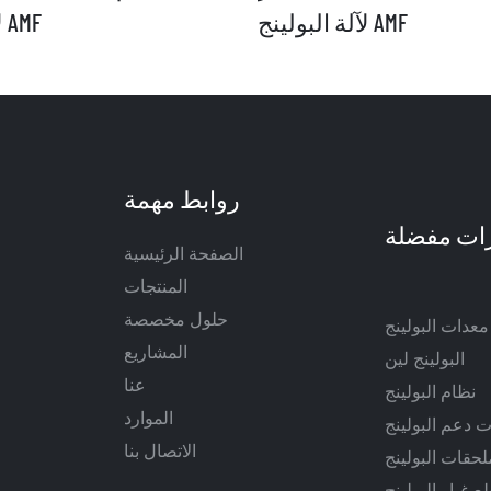
لآلة البولينج AMF
لآلة البولينج AMF
روابط مهمة
الصفحة الرئيسية
المنتجات
حلول مخصصة
معدات البولينج
المشاريع
البولينج لين
عنا
نظام البولينج
الموارد
 دعم البولينج
الاتصال بنا
لحقات البولينج