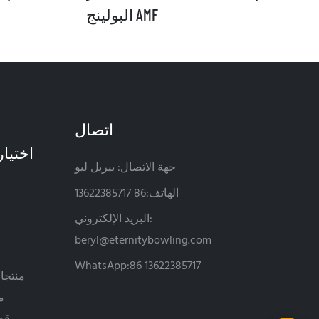
البولينج AMF
اتصال
جهة الاتصال: بيريل ليو
الهاتف:86 13622385717
البريد الإلكتروني:
beryl@eternitybowling.com
WhatsApp:86 13622385717
منتجات
م