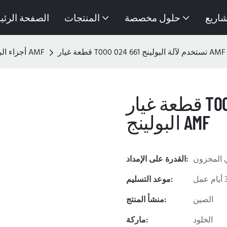
شاريع
حلول مخصصة
المنتجات
الصفحة الرئي
قطعة غيار T000 024 661 تستخدم لآلة البولينج AMF
أجزاء البولينج لـ AMF
قطعة غيار T000 024 661 تستخدم لآلة
البولينج AMF
 المخزون
القدرة على الإمداد:
موعد التسليم:
الصين
منشأ المنتج:
الخلود
ماركة: