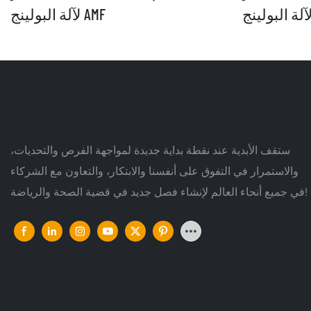
لآلة البولينج AMF
ستقف الأبدية عند نقطة بداية جديدة لمواجهة الفرص والتحديات،
والاستمرار في التفوق على أنفسنا والابتكار، والتعاون مع الشركاء
في جميع أنحاء العالم لإنشاء فصل جديد في قضية الصحة والرياضة!