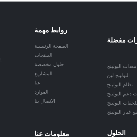
روابط مهمة
الصفحة الرئيسية
المنتجات
في جميع أنحاء العالم لإنشاء فصل جديد في قضية الصحة والرياضة!
حلول مخصصة
معدات البولينج
المشاريع
البولينج لين
عنا
نظام البولينج
الموارد
 دعم البولينج
الاتصال بنا
لحقات البولينج
 غيار البولينج
الحلول