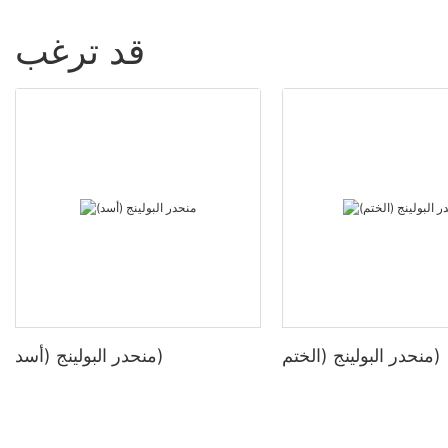
قد ترغب
منحدر البولينج (الختم)
منحدر البولينج (أسد)