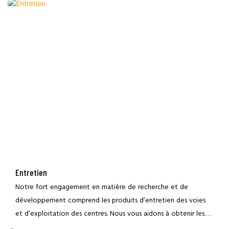
allié du bowling qui supervise tous les aspects et fournit tout
ce qui est essentiel – nous vous aiderons même à identifier les
associés en conseil, en architecture et en sous-traitance
appropriés avec lesquels collaborer.
Entretien
Notre fort engagement en matière de recherche et de
développement comprend les produits d’entretien des voies
et d’exploitation des centres. Nous vous aidons à obtenir les
meilleures performances et la meilleure valeur de vos produits