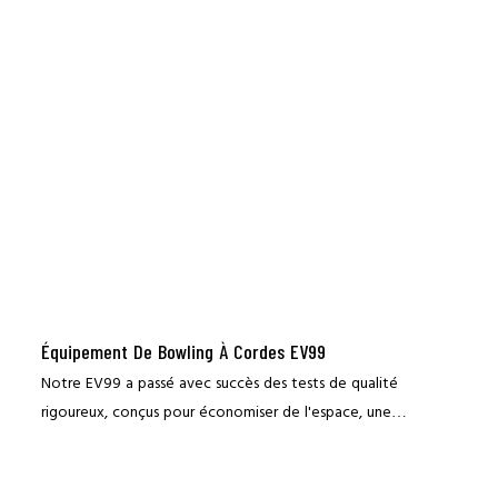
le bassin de clients. L'équipe LEGACY est composée de
professionnels chevronnés de l'industrie du bowling qui
possèdent une connaissance approfondie et un enthousiasme
pour ce secteur. Nous sommes prêts et pleinement capables de
guider votre entreprise depuis son tout début jusqu'à son
achèvement final, en vous présentant tous les équipements et
systèmes de support essentiels dont vous avez besoin pour
obtenir un succès retentissant.
Équipement De Bowling À Cordes EV99
Notre EV99 a passé avec succès des tests de qualité
rigoureux, conçus pour économiser de l'espace, une
installation simple, un fonctionnement pratique, aidant ainsi
l'opérateur à améliorer les avantages commerciaux.