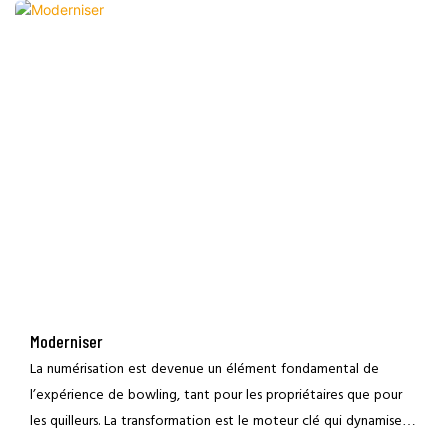
ETERNITY avec un service et des fournitures qui couvrent
chaque centimètre carré de votre centre. Notre équipe de
services techniques, nos spécialistes des produits de rechange
et nos distributeurs dédiés fournissent une assistance 24 heures
sur 24, 7 jours sur 7 et 364 jours par an dans plus de 60 pays à
travers le monde.
Moderniser
La numérisation est devenue un élément fondamental de
l’expérience de bowling, tant pour les propriétaires que pour
les quilleurs. La transformation est le moteur clé qui dynamise
vos centres de bowling, augmentant les revenus et élargissant