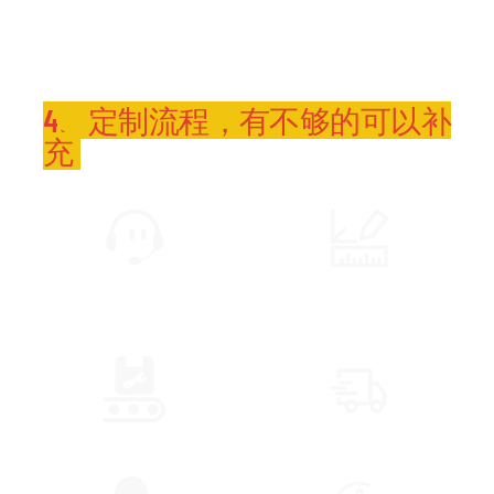
4、定制流程，有不够的可以补
充
PROCESSUS DE PERSONNALISATION
1. Consultation Client
02. Envoyer Le Dessin CAO
Du Site
03. Production
04. Livraison